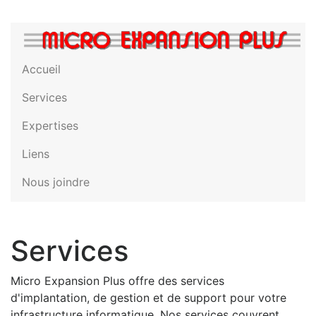
Aller
au
contenu
principal
Navigation
Accueil
principale
Services
Expertises
Liens
Nous joindre
Services
Micro Expansion Plus offre des services
d'implantation, de gestion et de support pour votre
infrastructure informatique. Nos services couvrent,